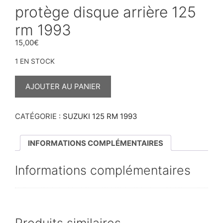
protège disque arrière 125
rm 1993
15,00
€
1 EN STOCK
QUANTITÉ
DE
AJOUTER AU PANIER
PROTÈGE
DISQUE
ARRIÈRE
125
CATÉGORIE :
SUZUKI 125 RM 1993
RM
1993
INFORMATIONS COMPLÉMENTAIRES
Informations complémentaires
Produits similaires