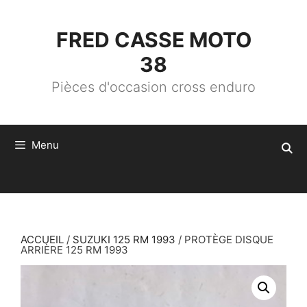
ALLER
AU
CONTENU
FRED CASSE MOTO
38
Pièces d'occasion cross enduro
Menu
ACCUEIL
/
SUZUKI 125 RM 1993
/ PROTÈGE DISQUE
ARRIÈRE 125 RM 1993