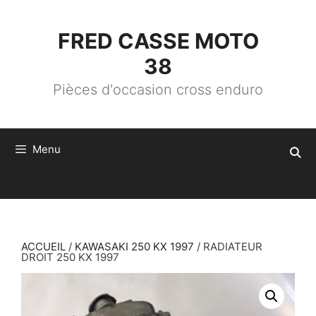
ALLER
AU
CONTENU
FRED CASSE MOTO
38
Pièces d'occasion cross enduro
Menu
ACCUEIL
/
KAWASAKI 250 KX 1997
/ RADIATEUR
DROIT 250 KX 1997