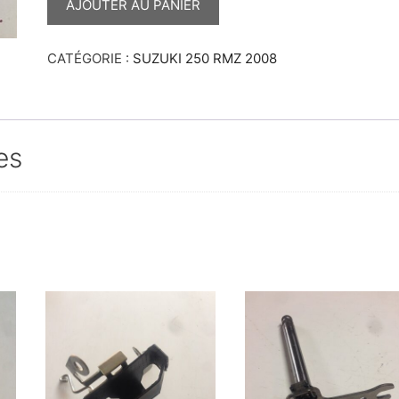
DE
AJOUTER AU PANIER
RADIATEUR
DROIT
RMZ
2008
CATÉGORIE :
SUZUKI 250 RMZ 2008
es