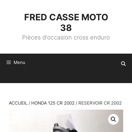
ALLER
AU
CONTENU
FRED CASSE MOTO
38
Pièces d'occasion cross enduro
Menu
ACCUEIL
/
HONDA 125 CR 2002
/ RESERVOIR CR 2002