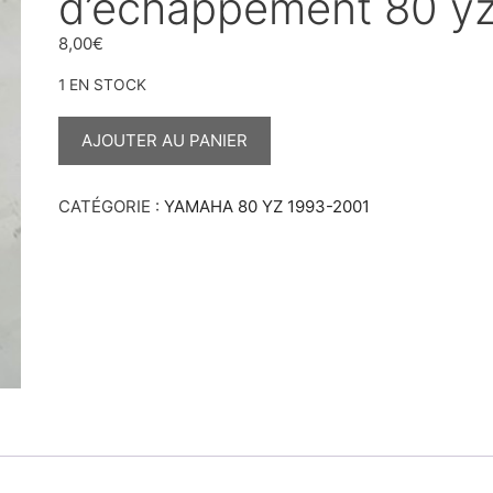
d’echappement 80 y
8,00
€
1 EN STOCK
QUANTITÉ
DE
AJOUTER AU PANIER
RESSORT
D’ECHAPPEMENT
80
YZ
CATÉGORIE :
YAMAHA 80 YZ 1993-2001