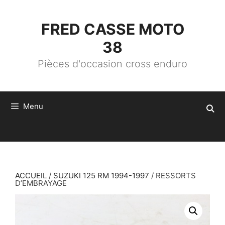
ALLER
AU
CONTENU
FRED CASSE MOTO
38
Pièces d'occasion cross enduro
Menu
ACCUEIL
/
SUZUKI 125 RM 1994-1997
/ RESSORTS
D’EMBRAYAGE