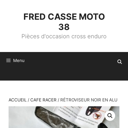
ALLER
AU
CONTENU
FRED CASSE MOTO
38
Pièces d'occasion cross enduro
Menu
ACCUEIL
/
CAFE RACER
/ RÉTROVISEUR NOIR EN ALU