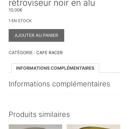
rétroviseur noir en alu
10,00
€
1 EN STOCK
QUANTITÉ
DE
AJOUTER AU PANIER
RÉTROVISEUR
NOIR
EN
ALU
CATÉGORIE :
CAFE RACER
INFORMATIONS COMPLÉMENTAIRES
Informations complémentaires
Produits similaires