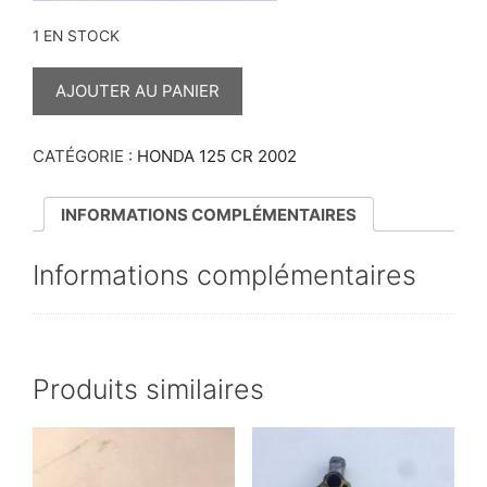
1 EN STOCK
QUANTITÉ
DE
AJOUTER AU PANIER
ROCHER
NOIX
DE
KICK
CATÉGORIE :
HONDA 125 CR 2002
125
CR
2002
INFORMATIONS COMPLÉMENTAIRES
Informations complémentaires
Produits similaires