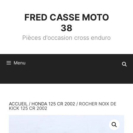
ALLER
AU
CONTENU
FRED CASSE MOTO
38
Pièces d'occasion cross enduro
Menu
ACCUEIL
/
HONDA 125 CR 2002
/ ROCHER NOIX DE
KICK 125 CR 2002