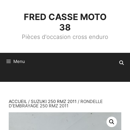
ALLER
AU
CONTENU
FRED CASSE MOTO
38
Pièces d'occasion cross enduro
Menu
ACCUEIL
/
SUZUKI 250 RMZ 2011
/ RONDELLE
D’EMBRAYAGE 250 RMZ 2011