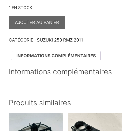
1 EN STOCK
QUANTITÉ
DE
AJOUTER AU PANIER
RONDELLE
D’EMBRAYAGE
250
RMZ
CATÉGORIE :
SUZUKI 250 RMZ 2011
2011
INFORMATIONS COMPLÉMENTAIRES
Informations complémentaires
Produits similaires