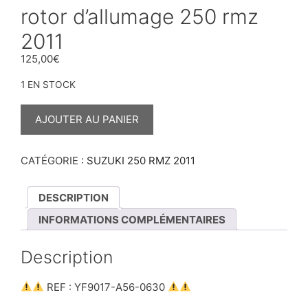
rotor d’allumage 250 rmz
2011
125,00
€
1 EN STOCK
QUANTITÉ
DE
AJOUTER AU PANIER
ROTOR
D’ALLUMAGE
250
RMZ
CATÉGORIE :
SUZUKI 250 RMZ 2011
2011
DESCRIPTION
INFORMATIONS COMPLÉMENTAIRES
Description
REF : YF9017-A56-0630