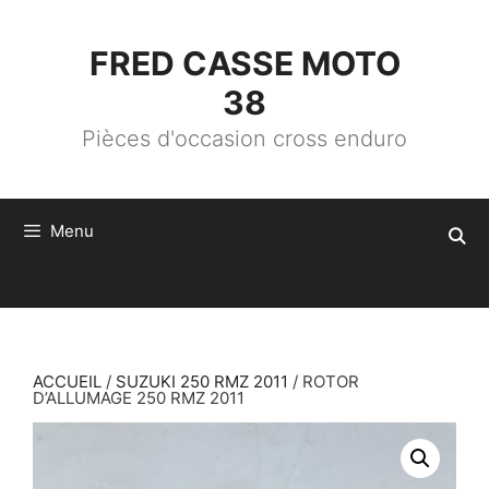
ALLER
AU
CONTENU
FRED CASSE MOTO
38
Pièces d'occasion cross enduro
Menu
ACCUEIL
/
SUZUKI 250 RMZ 2011
/ ROTOR
D’ALLUMAGE 250 RMZ 2011