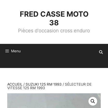
ALLER
AU
CONTENU
FRED CASSE MOTO
38
Pièces d'occasion cross enduro
Menu
ACCUEIL
/
SUZUKI 125 RM 1993
/ SÉLECTEUR DE
VITESSE 125 RM 1993