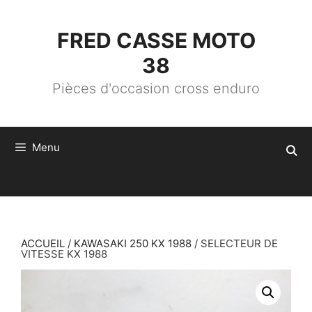
ALLER
AU
CONTENU
FRED CASSE MOTO
38
Pièces d'occasion cross enduro
Menu
ACCUEIL
/
KAWASAKI 250 KX 1988
/ SELECTEUR DE
VITESSE KX 1988