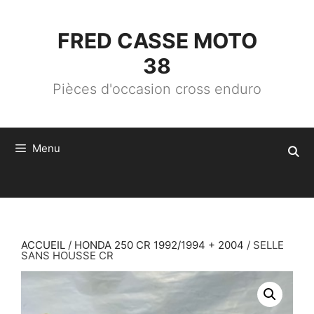
ALLER
AU
CONTENU
FRED CASSE MOTO
38
Pièces d'occasion cross enduro
Menu
ACCUEIL
/
HONDA 250 CR 1992/1994 + 2004
/ SELLE
SANS HOUSSE CR