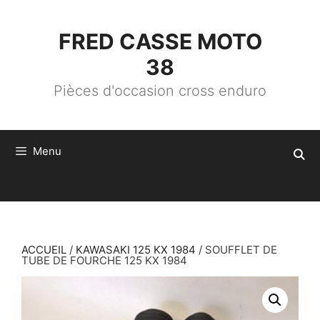
ALLER
AU
CONTENU
FRED CASSE MOTO
38
Pièces d'occasion cross enduro
Menu
ACCUEIL
/
KAWASAKI 125 KX 1984
/ SOUFFLET DE
TUBE DE FOURCHE 125 KX 1984