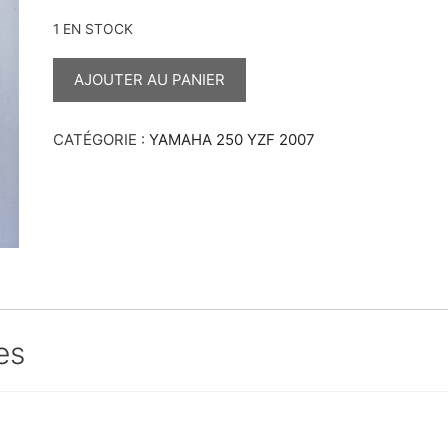
1 EN STOCK
QUANTITÉ
DE
AJOUTER AU PANIER
SUPPORT
CDI
YZF
2007
CATÉGORIE :
YAMAHA 250 YZF 2007
es