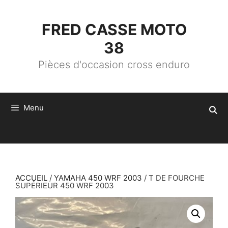
ALLER
AU
CONTENU
FRED CASSE MOTO
38
Pièces d'occasion cross enduro
Menu
ACCUEIL
/
YAMAHA 450 WRF 2003
/ T DE FOURCHE
SUPÉRIEUR 450 WRF 2003