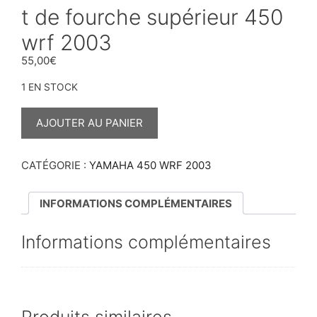
t de fourche supérieur 450
wrf 2003
55,00
€
1 EN STOCK
QUANTITÉ
DE
AJOUTER AU PANIER
T
DE
FOURCHE
SUPÉRIEUR
CATÉGORIE :
YAMAHA 450 WRF 2003
450
WRF
2003
INFORMATIONS COMPLÉMENTAIRES
Informations complémentaires
Produits similaires