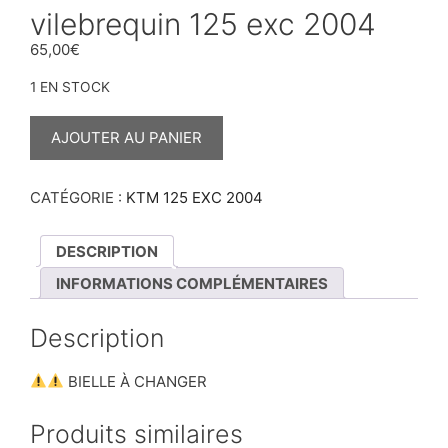
vilebrequin 125 exc 2004
65,00
€
1 EN STOCK
QUANTITÉ
DE
AJOUTER AU PANIER
VILEBREQUIN
125
EXC
2004
CATÉGORIE :
KTM 125 EXC 2004
DESCRIPTION
INFORMATIONS COMPLÉMENTAIRES
Description
BIELLE À CHANGER
Produits similaires