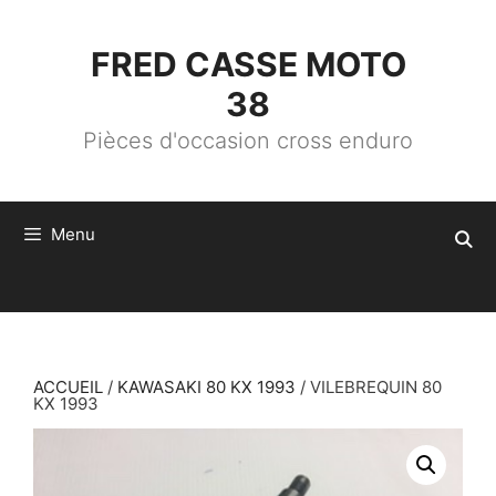
ALLER
AU
CONTENU
FRED CASSE MOTO
38
Pièces d'occasion cross enduro
Menu
ACCUEIL
/
KAWASAKI 80 KX 1993
/ VILEBREQUIN 80
KX 1993