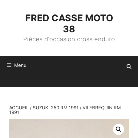
ALLER
AU
CONTENU
FRED CASSE MOTO
38
Pièces d'occasion cross enduro
Menu
ACCUEIL
/
SUZUKI 250 RM 1991
/ VILEBREQUIN RM
1991