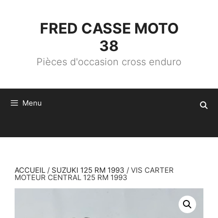
ALLER
AU
CONTENU
FRED CASSE MOTO
38
Pièces d'occasion cross enduro
Menu
ACCUEIL
/
SUZUKI 125 RM 1993
/ VIS CARTER
MOTEUR CENTRAL 125 RM 1993