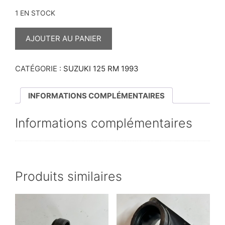
1 EN STOCK
QUANTITÉ
DE
AJOUTER AU PANIER
VIS
CARTER
MOTEUR
CENTRAL
CATÉGORIE :
SUZUKI 125 RM 1993
125
RM
1993
INFORMATIONS COMPLÉMENTAIRES
Informations complémentaires
Produits similaires