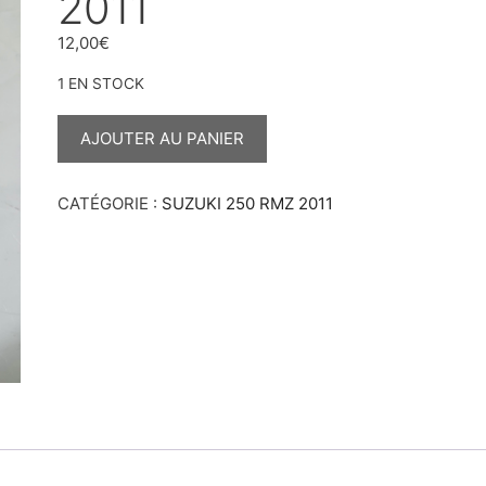
2011
12,00
€
1 EN STOCK
QUANTITÉ
DE
AJOUTER AU PANIER
VIS
FILTRE
À
AIR
CATÉGORIE :
SUZUKI 250 RMZ 2011
250
RMZ
2011