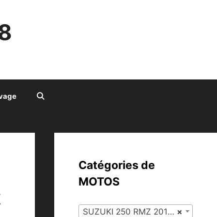
8
ivage
Catégories de
MOTOS
z
SUZUKI 250 RMZ 2011 (134)
×