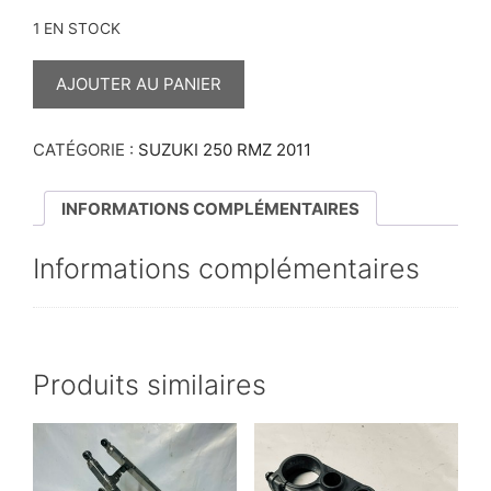
1 EN STOCK
QUANTITÉ
DE
AJOUTER AU PANIER
VIS
POUR
COURONNE
250
CATÉGORIE :
SUZUKI 250 RMZ 2011
RMZ
2011
INFORMATIONS COMPLÉMENTAIRES
Informations complémentaires
Produits similaires