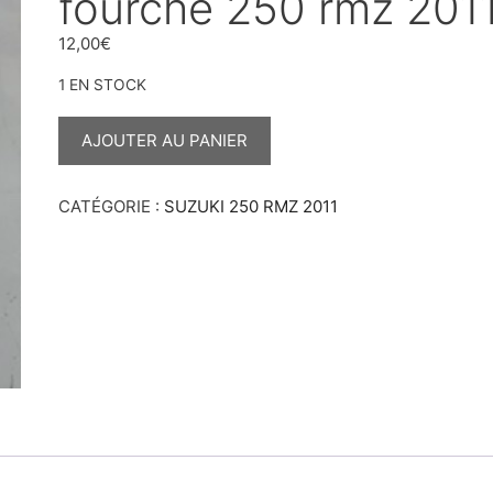
fourche 250 rmz 201
12,00
€
1 EN STOCK
QUANTITÉ
DE
AJOUTER AU PANIER
VIS
POUR
PROTÈGE
FOURCHE
CATÉGORIE :
SUZUKI 250 RMZ 2011
250
RMZ
2011