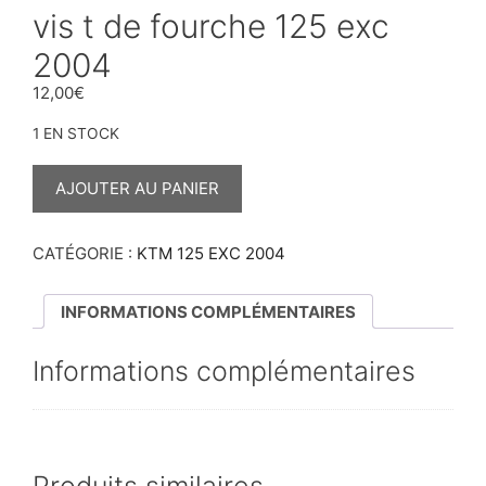
vis t de fourche 125 exc
2004
12,00
€
1 EN STOCK
QUANTITÉ
DE
AJOUTER AU PANIER
VIS
T
DE
FOURCHE
CATÉGORIE :
KTM 125 EXC 2004
125
EXC
2004
INFORMATIONS COMPLÉMENTAIRES
Informations complémentaires
Produits similaires