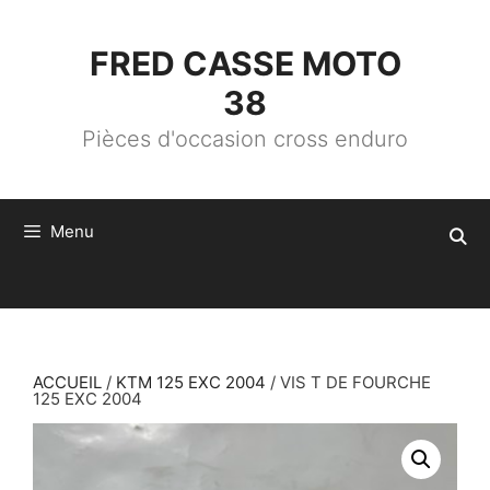
ALLER
AU
CONTENU
FRED CASSE MOTO
38
Pièces d'occasion cross enduro
Menu
ACCUEIL
/
KTM 125 EXC 2004
/ VIS T DE FOURCHE
125 EXC 2004