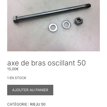
axe de bras oscillant 50
15,00
€
1 EN STOCK
QUANTITÉ
DE
AJOUTER AU PANIER
AXE
DE
BRAS
OSCILLANT
CATÉGORIE :
RIEJU 50