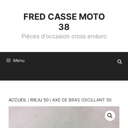
ALLER
AU
CONTENU
FRED CASSE MOTO
38
Pièces d'occasion cross enduro
Menu
ACCUEIL
/
RIEJU 50
/ AXE DE BRAS OSCILLANT 50