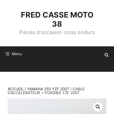
ALLER
AU
CONTENU
FRED CASSE MOTO
38
Pièces d'occasion cross enduro
Menu
ACCUEIL
/
YAMAHA 250 YZF 2007
/ CABLE
D’ACCELERATEUR + POIGNEE YZF 2007