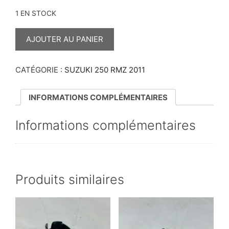
1 EN STOCK
QUANTITÉ
DE
AJOUTER AU PANIER
CALE
PIEDS
GAUCHE
250
CATÉGORIE :
SUZUKI 250 RMZ 2011
RMZ
2011
INFORMATIONS COMPLÉMENTAIRES
Informations complémentaires
Produits similaires