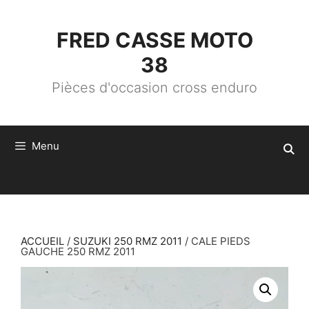
ALLER
AU
CONTENU
FRED CASSE MOTO
38
Pièces d'occasion cross enduro
Menu
ACCUEIL
/
SUZUKI 250 RMZ 2011
/ CALE PIEDS
GAUCHE 250 RMZ 2011