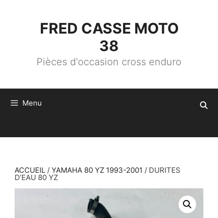
ALLER
AU
CONTENU
FRED CASSE MOTO
38
Pièces d'occasion cross enduro
Menu
ACCUEIL
/
YAMAHA 80 YZ 1993-2001
/ DURITES
D’EAU 80 YZ