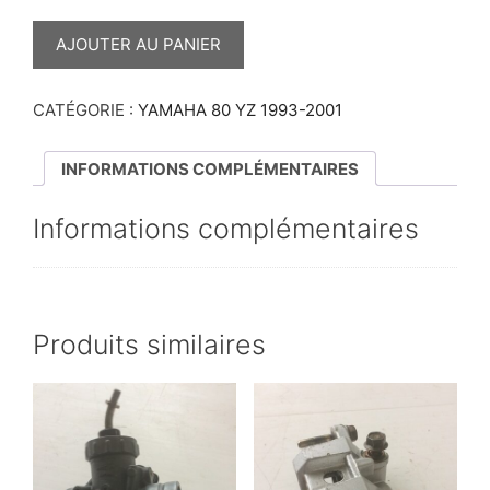
QUANTITÉ
DE
AJOUTER AU PANIER
DURITES
D’EAU
80
YZ
CATÉGORIE :
YAMAHA 80 YZ 1993-2001
INFORMATIONS COMPLÉMENTAIRES
Informations complémentaires
Produits similaires