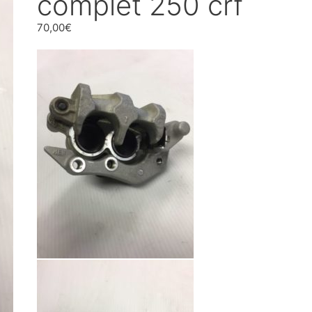
complet 250 crf
70,00
€