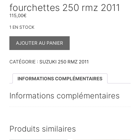
fourchettes 250 rmz 2011
115,00
€
1 EN STOCK
QUANTITÉ
DE
AJOUTER AU PANIER
FOURCHETTES
250
RMZ
2011
CATÉGORIE :
SUZUKI 250 RMZ 2011
INFORMATIONS COMPLÉMENTAIRES
Informations complémentaires
Produits similaires