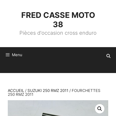
ALLER
AU
CONTENU
FRED CASSE MOTO
38
Pièces d'occasion cross enduro
Menu
ACCUEIL
/
SUZUKI 250 RMZ 2011
/ FOURCHETTES
250 RMZ 2011