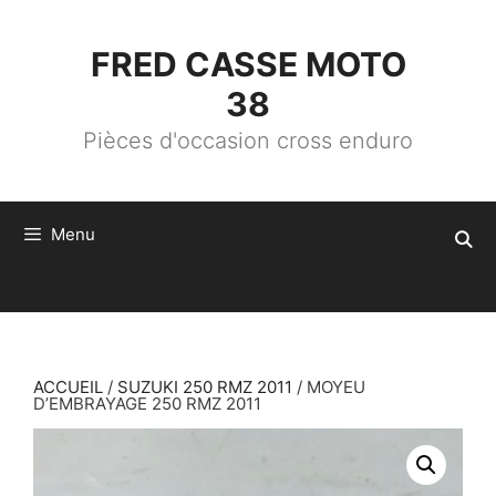
ALLER
AU
CONTENU
FRED CASSE MOTO
38
Pièces d'occasion cross enduro
Menu
ACCUEIL
/
SUZUKI 250 RMZ 2011
/ MOYEU
D’EMBRAYAGE 250 RMZ 2011