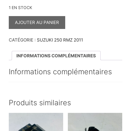
1 EN STOCK
QUANTITÉ
DE
AJOUTER AU PANIER
MOYEU
D’EMBRAYAGE
250
RMZ
CATÉGORIE :
SUZUKI 250 RMZ 2011
2011
INFORMATIONS COMPLÉMENTAIRES
Informations complémentaires
Produits similaires