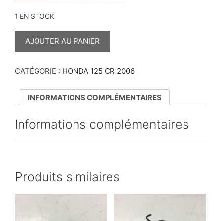
1 EN STOCK
QUANTITÉ
DE
AJOUTER AU PANIER
PROTÈGE
ÉTRIER
ARRIÈRE
125
CATÉGORIE :
HONDA 125 CR 2006
CR
2006
INFORMATIONS COMPLÉMENTAIRES
Informations complémentaires
Produits similaires