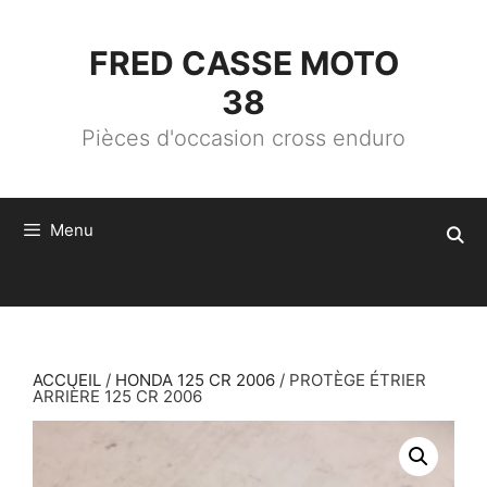
ALLER
AU
CONTENU
FRED CASSE MOTO
38
Pièces d'occasion cross enduro
Menu
ACCUEIL
/
HONDA 125 CR 2006
/ PROTÈGE ÉTRIER
ARRIÈRE 125 CR 2006