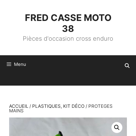
ALLER
AU
CONTENU
FRED CASSE MOTO
38
Pièces d'occasion cross enduro
Menu
ACCUEIL
/
PLASTIQUES, KIT DÉCO
/ PROTEGES
MAINS