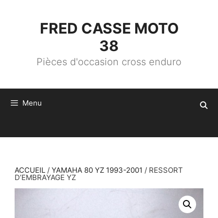
ALLER
AU
CONTENU
FRED CASSE MOTO
38
Pièces d'occasion cross enduro
Menu
ACCUEIL
/
YAMAHA 80 YZ 1993-2001
/ RESSORT
D’EMBRAYAGE YZ