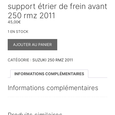
support étrier de frein avant
250 rmz 2011
45,00
€
1 EN STOCK
QUANTITÉ
DE
AJOUTER AU PANIER
SUPPORT
ÉTRIER
DE
FREIN
CATÉGORIE :
SUZUKI 250 RMZ 2011
AVANT
250
RMZ
INFORMATIONS COMPLÉMENTAIRES
2011
Informations complémentaires
Produits similaires