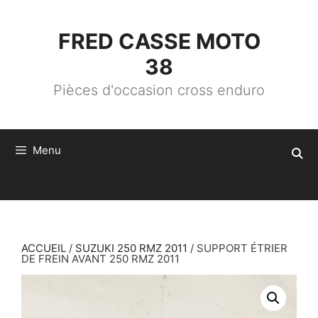
ALLER
AU
CONTENU
FRED CASSE MOTO
38
Pièces d'occasion cross enduro
Menu
ACCUEIL
/
SUZUKI 250 RMZ 2011
/ SUPPORT ÉTRIER
DE FREIN AVANT 250 RMZ 2011