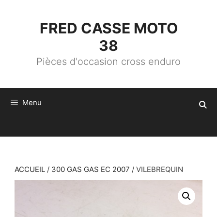
ALLER
AU
CONTENU
FRED CASSE MOTO
38
Pièces d'occasion cross enduro
Menu
ACCUEIL
/
300 GAS GAS EC 2007
/ VILEBREQUIN