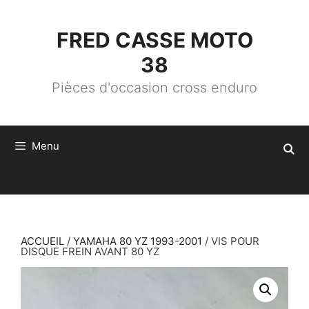
ALLER
AU
CONTENU
FRED CASSE MOTO
38
Pièces d'occasion cross enduro
Menu
ACCUEIL
/
YAMAHA 80 YZ 1993-2001
/ VIS POUR
DISQUE FREIN AVANT 80 YZ