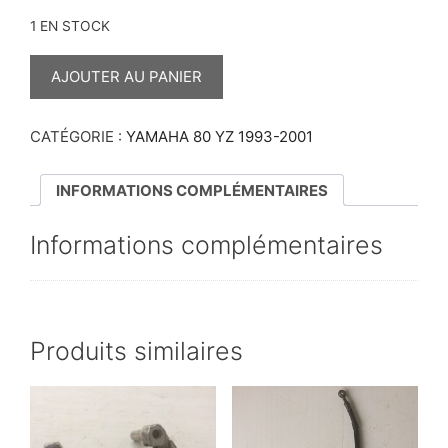
1 EN STOCK
QUANTITÉ
DE
AJOUTER AU PANIER
VIS
POUR
DISQUE
FREIN
CATÉGORIE :
YAMAHA 80 YZ 1993-2001
AVANT
80
YZ
INFORMATIONS COMPLÉMENTAIRES
Informations complémentaires
Produits similaires