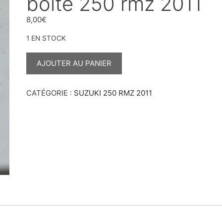
boîte 250 rmz 2011
8,00
€
1 EN STOCK
QUANTITÉ
DE
AJOUTER AU PANIER
CLIPS
PIGNON
SORTIE
DE
CATÉGORIE :
SUZUKI 250 RMZ 2011
BOÎTE
250
RMZ
2011