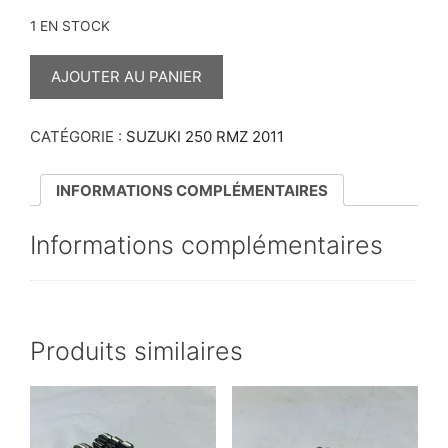
1 EN STOCK
QUANTITÉ
DE
AJOUTER AU PANIER
PIGNON
DE
POMPE
À
CATÉGORIE :
SUZUKI 250 RMZ 2011
HUILE
250
RMZ
INFORMATIONS COMPLÉMENTAIRES
2011
Informations complémentaires
Produits similaires