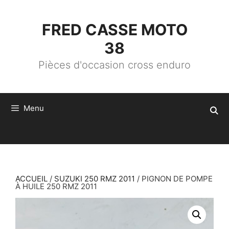
ALLER
AU
CONTENU
FRED CASSE MOTO
38
Pièces d'occasion cross enduro
Menu
ACCUEIL
/
SUZUKI 250 RMZ 2011
/ PIGNON DE POMPE
À HUILE 250 RMZ 2011