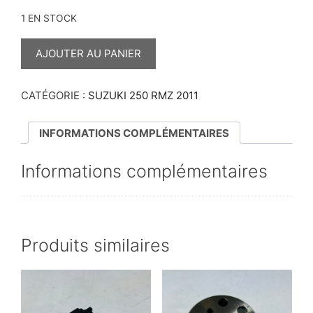
1 EN STOCK
QUANTITÉ
DE
AJOUTER AU PANIER
RESSORTS
D’EMBRAYAGE
250
RMZ
CATÉGORIE :
SUZUKI 250 RMZ 2011
2011
INFORMATIONS COMPLÉMENTAIRES
Informations complémentaires
Produits similaires