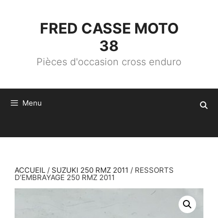
ALLER
AU
CONTENU
FRED CASSE MOTO
38
Pièces d'occasion cross enduro
Menu
ACCUEIL
/
SUZUKI 250 RMZ 2011
/ RESSORTS
D’EMBRAYAGE 250 RMZ 2011